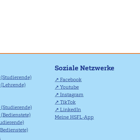
Soziale Netzwerke
(Studierende)
Facebook
(Lehrende)
Youtube
Instagram
TikTok
(Studierende)
LinkedIn
(Bedienstete)
Meine HSFL-App
tudierende)
(Bedienstete)
n