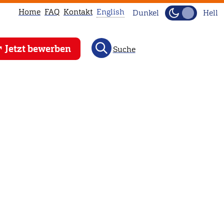
Home
FAQ
Kontakt
English
Dunkel
Hell
This
Jetzt bewerben
Suche
page
is
not
available
in
English.
Head
to
our
English
main
page
instead.