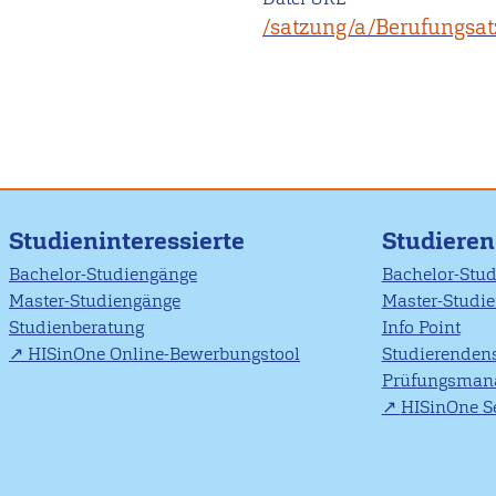
/satzung/a/Berufungsa
Studieninteressierte
Studiere
Bachelor-Studiengänge
Bachelor-Stu
Master-Studiengänge
Master-Studi
Studienberatung
Info Point
HISinOne Online-Bewerbungstool
Studierendens
Prüfungsman
HISinOne Se