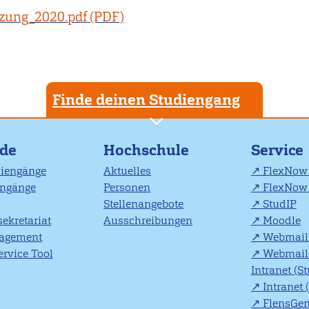
tzung_2020.pdf
Finde deinen Studiengang
nde
Hochschule
Service
diengänge
Aktuelles
FlexNow 
engänge
Personen
FlexNow 
Stellenangebote
StudIP
ekretariat
Ausschreibungen
Moodle
agement
Webmail 
rvice Tool
Webmail 
Intranet (S
Intranet 
FlensGe