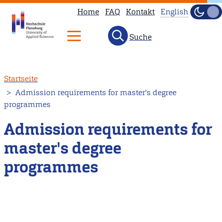
Home
FAQ
Kontakt
English
Dunke
Hell
Suche
This
page
is
Direkt
Startseite
not
zum
Admission requirements for master's degree
available
Inhalt
programmes
in
English.
Admission requirements for
Head
master's degree
to
programmes
our
English
main
page
instead.