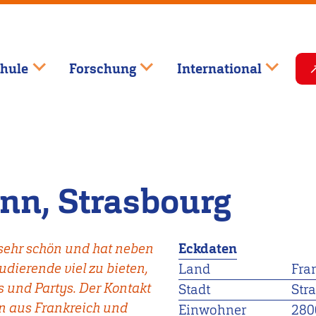
hule
Forschung
International
nn, Strasbourg
 sehr schön und hat neben
Eckdaten
udierende viel zu bieten,
Land
Fra
s und Partys. Der Kontakt
Stadt
Str
n aus Frankreich und
Einwohner
280