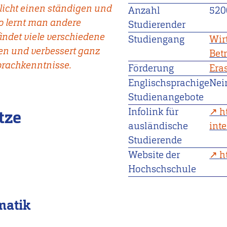
icht einen ständigen und
Anzahl
520
o lernt man andere
Studierender
indet viele verschiedene
Studiengang
Wir
n und verbessert ganz
Bet
prachkenntnisse.
Förderung
Era
Englischsprachige
Nei
Studienangebote
Infolink für
h
tze
ausländische
int
Studierende
Website der
h
Hochschschule
matik