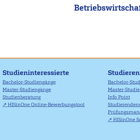
Betriebswirtscha
Studieninteressierte
Studiere
Bachelor-Studiengänge
Bachelor-Stu
Master-Studiengänge
Master-Studi
Studienberatung
Info Point
HISinOne Online-Bewerbungstool
Studierendens
Prüfungsman
HISinOne Se