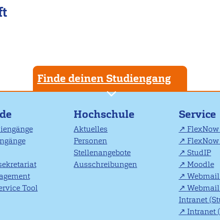
ft
Finde deinen Studiengang
nde
Hochschule
Service
diengänge
Aktuelles
FlexNow 
engänge
Personen
FlexNow 
Stellenangebote
StudIP
ekretariat
Ausschreibungen
Moodle
agement
Webmail 
rvice Tool
Webmail 
Intranet (S
Intranet 