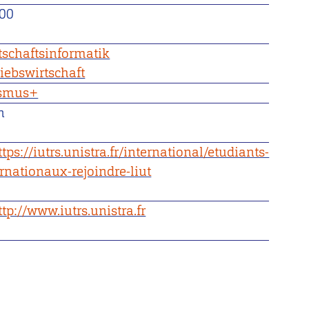
00
tschaftsinformatik
riebswirtschaft
smus+
n
ttps://iutrs.unistra.fr/international/etudiants-
ernationaux-rejoindre-liut
ttp://www.iutrs.unistra.fr