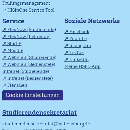
Prüfungsmanagement
HISinOne Service Tool
Soziale Netzwerke
Service
FlexNow (Studierende)
Facebook
FlexNow (Lehrende)
Youtube
StudIP
Instagram
Moodle
TikTok
Webmail (Studierende)
LinkedIn
Webmail (Bedienstete)
Meine HSFL-App
Intranet (Studierende)
Intranet (Bedienstete)
FlensGen
Cookie Einstellungen
Studierendensekretariat
studierendensekretariat@hs-flensburg.de