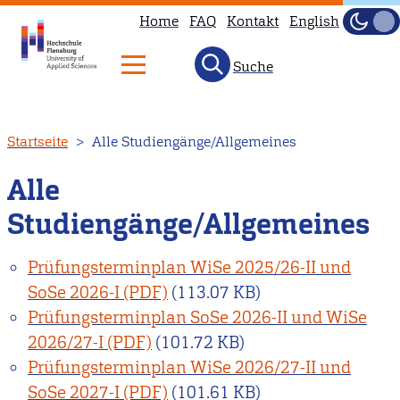
Home
FAQ
Kontakt
English
Dunke
Hell
Suche
Direkt
Startseite
Alle Studiengänge/Allgemeines
zum
Inhalt
Alle
Studiengänge/Allgemeines
Prüfungsterminplan WiSe 2025/26-II und
SoSe 2026-I
(113.07 KB)
Prüfungsterminplan SoSe 2026-II und WiSe
2026/27-I
(101.72 KB)
Prüfungsterminplan WiSe 2026/27-II und
SoSe 2027-I
(101.61 KB)