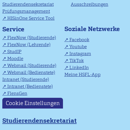
Studierendensekretariat
Ausschreibungen
Prüfungsmanagement
HISinOne Service Tool
Soziale Netzwerke
Service
FlexNow (Studierende)
Facebook
FlexNow (Lehrende)
Youtube
StudIP
Instagram
Moodle
TikTok
Webmail (Studierende)
LinkedIn
Webmail (Bedienstete)
Meine HSFL-App
Intranet (Studierende)
Intranet (Bedienstete)
FlensGen
Cookie Einstellungen
Studierendensekretariat