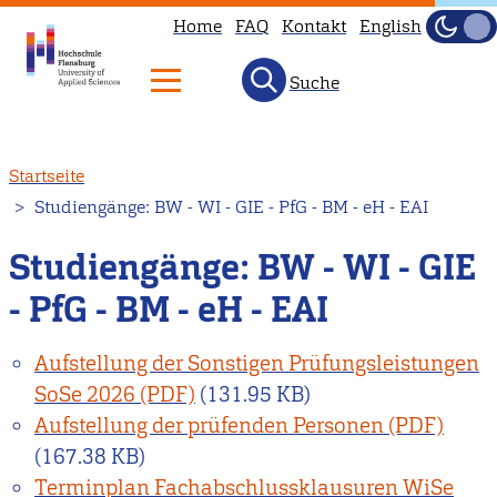
Home
FAQ
Kontakt
English
Dunke
Hell
Suche
Direkt
Startseite
zum
Studiengänge: BW - WI - GIE - PfG - BM - eH - EAI
Inhalt
Studiengänge: BW - WI - GIE
- PfG - BM - eH - EAI
Aufstellung der Sonstigen Prüfungsleistungen
SoSe 2026
(131.95 KB)
Aufstellung der prüfenden Personen
(167.38 KB)
Terminplan Fachabschlussklausuren WiSe