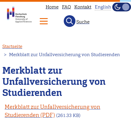
Home
FAQ
Kontakt
English
Dunke
Hell
Suche
This
page
is
Direkt
Startseite
not
zum
Merkblatt zur Unfallversicherung von Studierenden
available
Inhalt
in
Merkblatt zur
English.
Unfallversicherung von
Head
to
Studierenden
our
English
Merkblatt zur Unfallversicherung von
main
Studierenden
(261.33 KB)
page
instead.