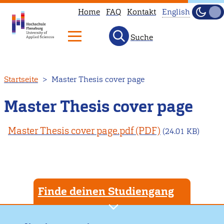
Home
FAQ
Kontakt
English
Dunke
Hell
Suche
This
page
is
Direkt
Startseite
Master Thesis cover page
not
zum
available
Inhalt
Master Thesis cover page
in
English.
Master Thesis cover page.pdf
(24.01 KB)
Head
to
our
English
Finde deinen Studiengang
main
page
instead.