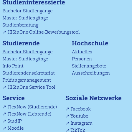
Studieninteressierte
Bachelor-Studiengänge
Master-Studiengänge
Studienberatung
HISinOne Online-Bewerbungstool
Studierende
Hochschule
Bachelor-Studiengänge
Aktuelles
Master-Studiengänge
Personen
Info Point
Stellenangebote
Studierendensekretariat
Ausschreibungen
Prüfungsmanagement
HISinOne Service Tool
Soziale Netzwerke
Service
FlexNow (Studierende)
Facebook
FlexNow (Lehrende)
Youtube
StudIP
Instagram
Moodle
TikTok