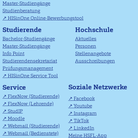
Master-Studiengänge
Studienberatung
HISinOne Online-Bewerbungstool
Studierende
Hochschule
Bachelor-Studiengänge
Aktuelles
Master-Studiengänge
Personen
Info Point
Stellenangebote
Studierendensekretariat
Ausschreibungen
Prüfungsmanagement
HISinOne Service Tool
Soziale Netzwerke
Service
FlexNow (Studierende)
Facebook
FlexNow (Lehrende)
Youtube
StudIP
Instagram
Moodle
TikTok
Webmail (Studierende)
LinkedIn
Webmail (Bedienstete)
Meine HSFL-App