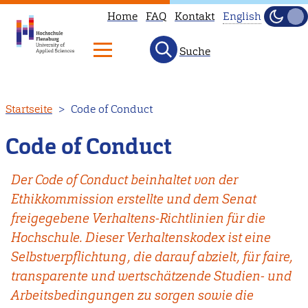
Home
FAQ
Kontakt
English
Dunke
Hell
Suche
This
page
is
Direkt
Startseite
Code of Conduct
not
zum
available
Inhalt
Code of Conduct
in
English.
Der Code of Conduct beinhaltet von der
Head
Ethikkommission erstellte und dem Senat
to
freigegebene Verhaltens-Richtlinien für die
our
Hochschule. Dieser Verhaltenskodex ist eine
English
Selbstverpflichtung, die darauf abzielt, für faire,
main
transparente und wertschätzende Studien- und
page
Arbeitsbedingungen zu sorgen sowie die
instead.