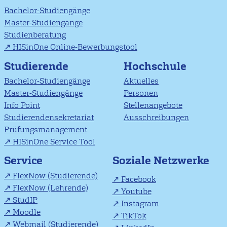
Bachelor-Studiengänge
Master-Studiengänge
Studienberatung
HISinOne Online-Bewerbungstool
Studierende
Hochschule
Bachelor-Studiengänge
Aktuelles
Master-Studiengänge
Personen
Info Point
Stellenangebote
Studierendensekretariat
Ausschreibungen
Prüfungsmanagement
HISinOne Service Tool
Soziale Netzwerke
Service
FlexNow (Studierende)
Facebook
FlexNow (Lehrende)
Youtube
StudIP
Instagram
Moodle
TikTok
Webmail (Studierende)