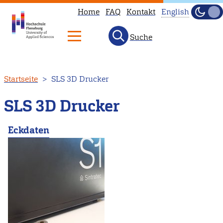
Home
FAQ
Kontakt
English
Dunke
Hell
Suche
This
page
is
Direkt
Startseite
SLS 3D Drucker
not
zum
available
Inhalt
SLS 3D Drucker
in
English.
Eckdaten
Head
to
our
English
main
page
instead.