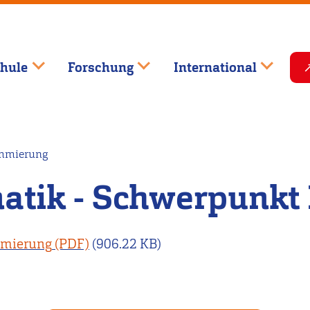
hule
Forschung
International
ammierung
matik - Schwerpunk
mmierung
(906.22 KB)