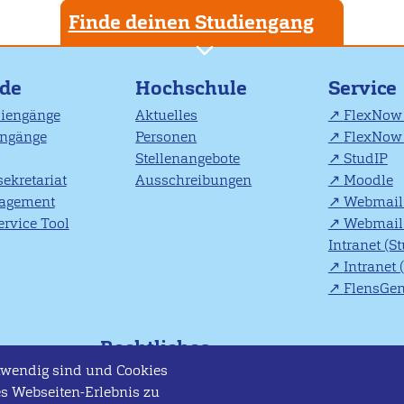
Finde deinen Studiengang
nde
Hochschule
Service
diengänge
Aktuelles
FlexNow 
engänge
Personen
FlexNow 
Stellenangebote
StudIP
ekretariat
Ausschreibungen
Moodle
agement
Webmail 
rvice Tool
Webmail 
Intranet (S
Intranet 
FlensGe
Rechtliches
otwendig sind und Cookies
nsburg
Impressum
s Webseiten-Erlebnis zu