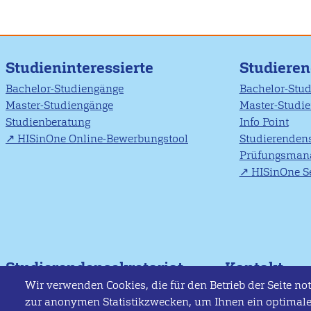
Studieninteressierte
Studiere
Bachelor-Studiengänge
Bachelor-Stu
Master-Studiengänge
Master-Studi
Studienberatung
Info Point
HISinOne Online-Bewerbungstool
Studierendens
Prüfungsman
HISinOne Se
Studierendensekretariat
Kontakt
Wir verwenden Cookies, die für den Betrieb der Seite n
studierendensekretariat@hs-flensburg.de
Hochschule Fle
zur anonymen Statistikzwecken, um Ihnen ein optimale