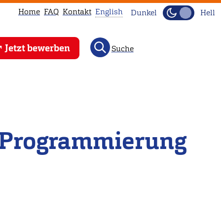
Home
FAQ
Kontakt
English
Dunkel
Hell
This
Jetzt bewerben
Suche
page
is
not
available
in
English.
t Programmierung
Head
to
our
English
main
page
instead.