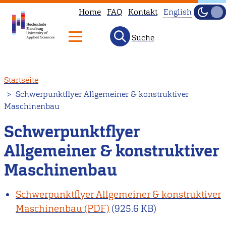
Home
FAQ
Kontakt
English
Dunke
Hell
Suche
This
page
is
Direkt
Startseite
not
zum
Schwerpunktflyer Allgemeiner & konstruktiver
available
Inhalt
Maschinenbau
in
English.
Schwerpunktflyer
Head
Allgemeiner & konstruktiver
to
Maschinenbau
our
English
Schwerpunktflyer Allgemeiner & konstruktiver
main
Maschinenbau
(925.6 KB)
page
instead.