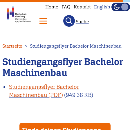
Home
FAQ
Kontakt
English
Dunke
Hell
Suche
This
page
is
Direkt
Startseite
Studiengangsflyer Bachelor Maschinenbau
not
zum
available
Inhalt
Studiengangsflyer Bachelor
in
Maschinenbau
English.
Head
Studiengangsflyer Bachelor
to
Maschinenbau
(949.36 KB)
our
English
main
page
instead.