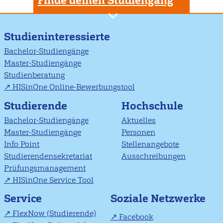
Finde deinen Studiengang
Studieninteressierte
Bachelor-Studiengänge
Master-Studiengänge
Studienberatung
HISinOne Online-Bewerbungstool
Studierende
Hochschule
Bachelor-Studiengänge
Aktuelles
Master-Studiengänge
Personen
Info Point
Stellenangebote
Studierendensekretariat
Ausschreibungen
Prüfungsmanagement
HISinOne Service Tool
Soziale Netzwerke
Service
FlexNow (Studierende)
Facebook