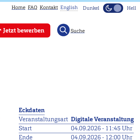
Home
FAQ
Kontakt
English
Dunkel
Hell
This
Jetzt bewerben
Suche
page
is
not
available
in
English.
Head
to
our
Eckdaten
English
Veranstaltungsart
Digitale Veranstaltung
main
Start
04.09.2026 - 11:45 Uhr
page
Ende
04.09.2026 - 12:00 Uhr
instead.