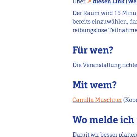
Über
diesen Link (We
Der Raum wird 15 Minuten
bereits einzuwählen, da
reibungslose Teilnahme 
Für wen?
Die Veranstaltung richte
Mit wem?
Camilla Muschner
(Koor
Wo melde ich
Damit wir besser planen