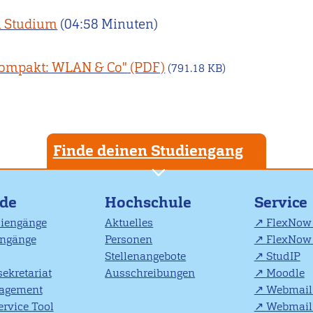
in Studium
(04:58 Minuten)
"Kompakt: WLAN & Co"
(791.18 KB)
Finde deinen Studiengang
nde
Hochschule
Service
diengänge
Aktuelles
FlexNow 
engänge
Personen
FlexNow 
Stellenangebote
StudIP
ekretariat
Ausschreibungen
Moodle
agement
Webmail 
rvice Tool
Webmail 