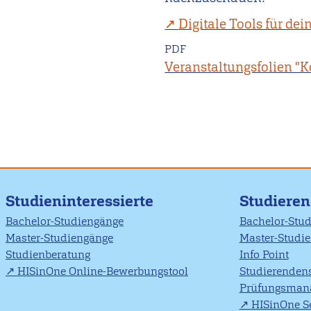
Digitale Tools für de
PDF
Veranstaltungsfolien 
Studieninteressierte
Studiere
Bachelor-Studiengänge
Bachelor-Stu
Master-Studiengänge
Master-Studi
Studienberatung
Info Point
HISinOne Online-Bewerbungstool
Studierendens
Prüfungsman
HISinOne Se