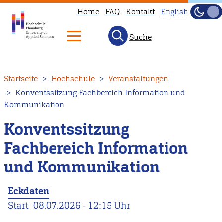
Home
FAQ
Kontakt
English
Dunke
Hell
Suche
This
page
is
Direkt
Startseite
Hochschule
Veranstaltungen
not
zum
Konventssitzung Fachbereich Information und
available
Inhalt
Kommunikation
in
English.
Konventssitzung
Head
Fachbereich Information
to
und Kommunikation
our
English
Eckdaten
main
Start
08.07.2026 - 12:15 Uhr
page
instead.