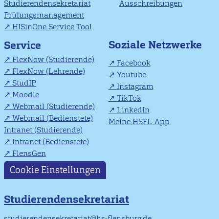
Studierendensekretariat
Ausschreibungen
Prüfungsmanagement
HISinOne Service Tool
Soziale Netzwerke
Service
FlexNow (Studierende)
Facebook
FlexNow (Lehrende)
Youtube
StudIP
Instagram
Moodle
TikTok
Webmail (Studierende)
LinkedIn
Webmail (Bedienstete)
Meine HSFL-App
Intranet (Studierende)
Intranet (Bedienstete)
FlensGen
Cookie Einstellungen
Studierendensekretariat
studierendensekretariat@hs-flensburg.de