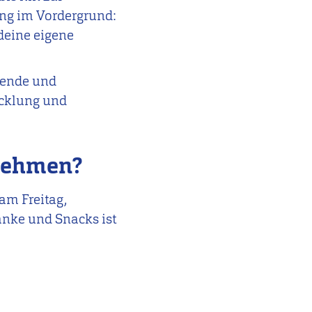
ung im Vordergrund:
deine eigene
erende und
icklung und
unehmen?
 am Freitag,
änke und Snacks ist