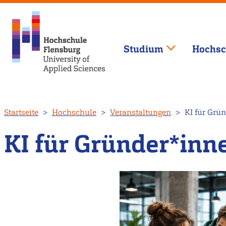
Studium
Hochsc
Direkt
Startseite
Hochschule
Veranstaltungen
KI für Grü
zum
Inhalt
KI für Gründer*inn