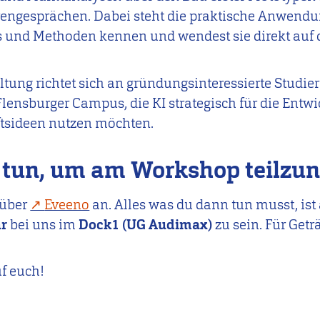
rengesprächen. Dabei steht die praktische Anwend
s und Methoden kennen und wendest sie direkt auf 
ltung richtet sich an gründungsinteressierte Studi
lensburger Campus, die KI strategisch für die Entw
tsideen nutzen möchten.
 tun, um am Workshop teilz
 über
Eveeno
an. Alles was du dann tun musst, ist
hr
bei uns im
Dock1 (UG Audimax)
zu sein. Für Getr
f euch!