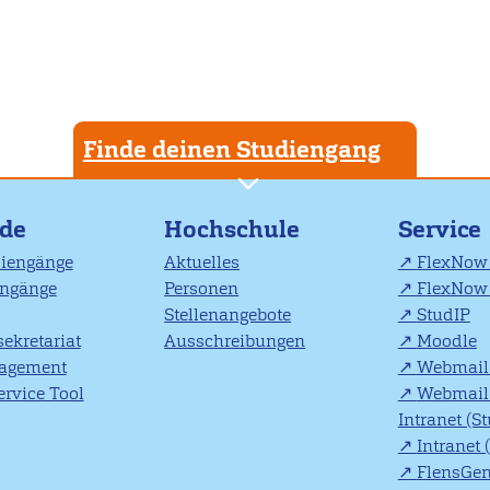
Finde deinen Studiengang
nde
Hochschule
Service
diengänge
Aktuelles
FlexNow 
engänge
Personen
FlexNow 
Stellenangebote
StudIP
ekretariat
Ausschreibungen
Moodle
agement
Webmail 
rvice Tool
Webmail 
Intranet (S
Intranet 
FlensGe