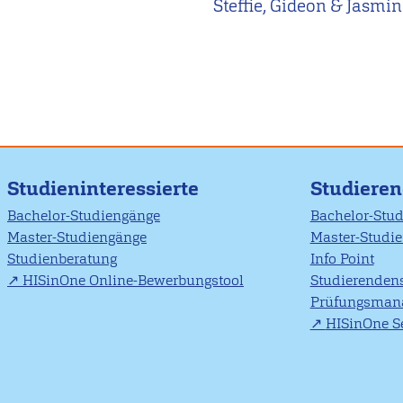
Steffie, Gideon & Jasmin
Studieninteressierte
Studiere
Bachelor-Studiengänge
Bachelor-Stu
Master-Studiengänge
Master-Studi
Studienberatung
Info Point
HISinOne Online-Bewerbungstool
Studierendens
Prüfungsman
HISinOne Se