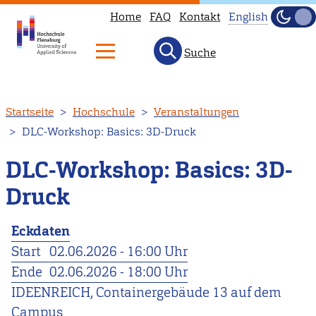
Home
FAQ
Kontakt
English
Dunke
Hell
Suche
This
page
is
Direkt
Startseite
Hochschule
Veranstaltungen
not
zum
DLC-Workshop: Basics: 3D-Druck
available
Inhalt
in
DLC-Workshop: Basics: 3D-
English.
Druck
Head
to
Eckdaten
our
Start
02.06.2026 - 16:00 Uhr
English
Ende
02.06.2026 - 18:00 Uhr
main
IDEENREICH, Containergebäude 13 auf dem
page
Campus
instead.