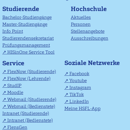
Studierende
Hochschule
Bachelor-Studiengänge
Aktuelles
Master-Studiengänge
Personen
Info Point
Stellenangebote
Studierendensekretariat
Ausschreibungen
Prüfungsmanagement
HISinOne Service Tool
Soziale Netzwerke
Service
FlexNow (Studierende)
Facebook
FlexNow (Lehrende)
Youtube
StudIP
Instagram
Moodle
TikTok
Webmail (Studierende)
LinkedIn
Webmail (Bedienstete)
Meine HSFL-App
Intranet (Studierende)
Intranet (Bedienstete)
FlensGen