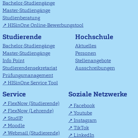
Bachelor-Studiengänge
Master-Studiengänge
Studienberatung
HISinOne Online-Bewerbungstool
Studierende
Hochschule
Bachelor-Studiengänge
Aktuelles
Master-Studiengänge
Personen
Info Point
Stellenangebote
Studierendensekretariat
Ausschreibungen
Prüfungsmanagement
HISinOne Service Tool
Soziale Netzwerke
Service
FlexNow (Studierende)
Facebook
FlexNow (Lehrende)
Youtube
StudIP
Instagram
Moodle
TikTok
Webmail (Studierende)
LinkedIn