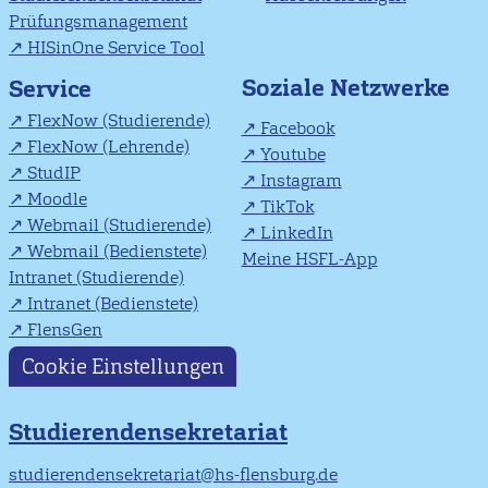
Prüfungsmanagement
HISinOne Service Tool
Soziale Netzwerke
Service
FlexNow (Studierende)
Facebook
FlexNow (Lehrende)
Youtube
StudIP
Instagram
Moodle
TikTok
Webmail (Studierende)
LinkedIn
Webmail (Bedienstete)
Meine HSFL-App
Intranet (Studierende)
Intranet (Bedienstete)
FlensGen
Cookie Einstellungen
Studierendensekretariat
studierendensekretariat@hs-flensburg.de