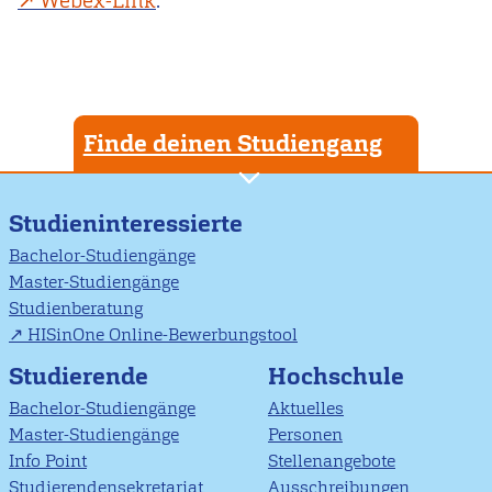
Webex-Link
.
Finde deinen Studiengang
Studieninteressierte
Bachelor-Studiengänge
Master-Studiengänge
Studienberatung
HISinOne Online-Bewerbungstool
Studierende
Hochschule
Bachelor-Studiengänge
Aktuelles
Master-Studiengänge
Personen
Info Point
Stellenangebote
Studierendensekretariat
Ausschreibungen