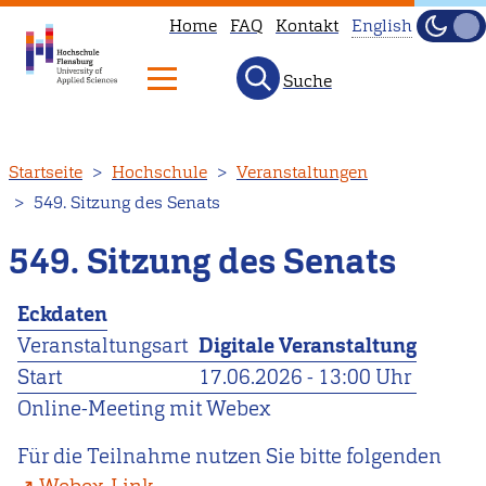
Home
FAQ
Kontakt
English
Dunke
Hell
Suche
This
page
is
Direkt
Startseite
Hochschule
Veranstaltungen
not
zum
549. Sitzung des Senats
available
Inhalt
in
549. Sitzung des Senats
English.
Head
Eckdaten
to
Veranstaltungsart
Digitale Veranstaltung
our
Start
17.06.2026 - 13:00 Uhr
English
Online-Meeting mit Webex
main
page
Für die Teilnahme nutzen Sie bitte folgenden
instead.