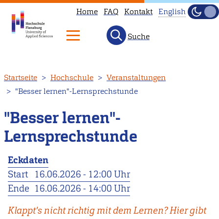
Home
FAQ
Kontakt
English
Dunke
Hell
Suche
This
page
is
Direkt
Startseite
Hochschule
Veranstaltungen
not
zum
"Besser lernen"-Lernsprechstunde
available
Inhalt
in
"Besser lernen"-
English.
Lernsprechstunde
Head
to
Eckdaten
our
Start
16.06.2026 - 12:00 Uhr
English
Ende
16.06.2026 - 14:00 Uhr
main
page
Klappt's nicht richtig mit dem Lernen? Hier gibt
instead.