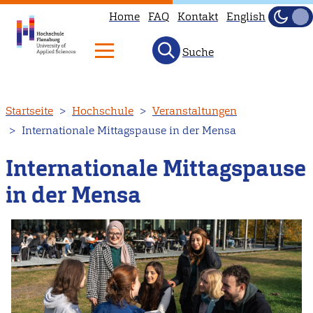
Home
FAQ
Kontakt
English
Dunke
Hell
Suche
Direkt
Startseite
Hochschule
Veranstaltungen
zum
Internationale Mittagspause in der Mensa
Inhalt
Internationale Mittagspause
in der Mensa