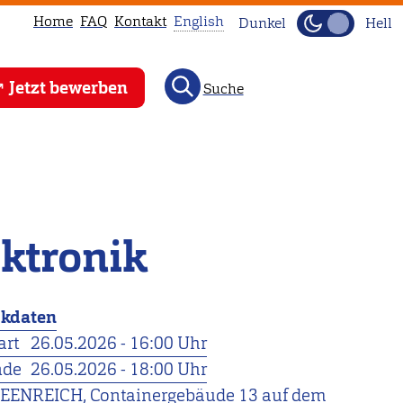
Home
FAQ
Kontakt
English
Dunkel
Hell
This
Jetzt bewerben
Suche
page
is
not
available
in
English.
ektronik
Head
to
our
ckdaten
English
art
26.05.2026 - 16:00 Uhr
main
nde
26.05.2026 - 18:00 Uhr
page
EENREICH, Containergebäude 13 auf dem
instead.