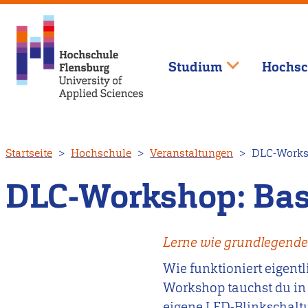
Studium
Hochsc
Direkt
Startseite
Hochschule
Veranstaltungen
DLC-Worksho
zum
Inhalt
DLC-Workshop: Basi
Lerne wie grundlegende 
Wie funktioniert eigent
Workshop tauchst du in 
eigene LED-Blinkschaltu