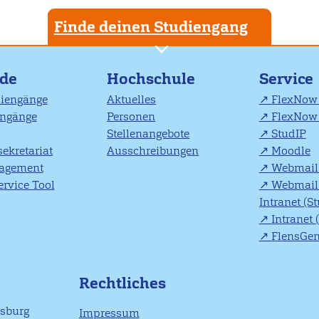
Finde deinen Studiengang
nde
Hochschule
Service
diengänge
Aktuelles
FlexNow 
engänge
Personen
FlexNow 
Stellenangebote
StudIP
ekretariat
Ausschreibungen
Moodle
agement
Webmail 
rvice Tool
Webmail 
Intranet (S
Intranet 
FlensGe
Rechtliches
nsburg
Impressum