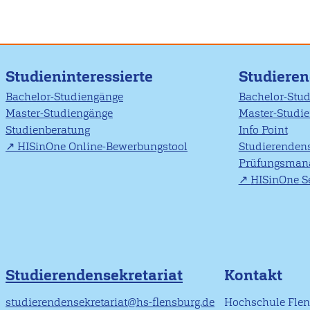
Studieninteressierte
Studiere
Bachelor-Studiengänge
Bachelor-Stu
Master-Studiengänge
Master-Studi
Studienberatung
Info Point
HISinOne Online-Bewerbungstool
Studierendens
Prüfungsman
HISinOne Se
Studierendensekretariat
Kontakt
studierendensekretariat@hs-flensburg.de
Hochschule Fle