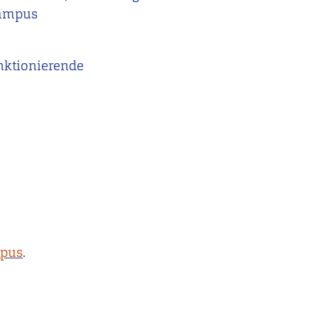
ampus
nktionierende
mpus
.