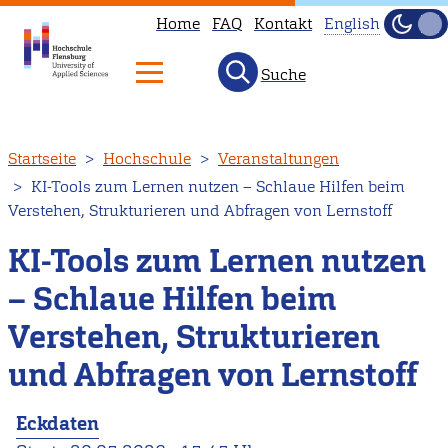
Home
FAQ
Kontakt
English
Dunke
Hell
Suche
This
page
is
Direkt
Startseite
Hochschule
Veranstaltungen
not
zum
KI-Tools zum Lernen nutzen – Schlaue Hilfen beim
available
Inhalt
Verstehen, Strukturieren und Abfragen von Lernstoff
in
English.
KI-Tools zum Lernen nutzen
Head
– Schlaue Hilfen beim
to
Verstehen, Strukturieren
our
English
und Abfragen von Lernstoff
main
page
Eckdaten
instead.