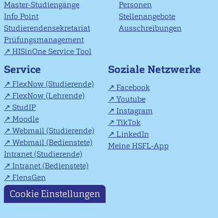
Master-Studiengänge
Personen
Info Point
Stellenangebote
Studierendensekretariat
Ausschreibungen
Prüfungsmanagement
HISinOne Service Tool
Soziale Netzwerke
Service
FlexNow (Studierende)
Facebook
FlexNow (Lehrende)
Youtube
StudIP
Instagram
Moodle
TikTok
Webmail (Studierende)
LinkedIn
Webmail (Bedienstete)
Meine HSFL-App
Intranet (Studierende)
Intranet (Bedienstete)
FlensGen
Cookie Einstellungen