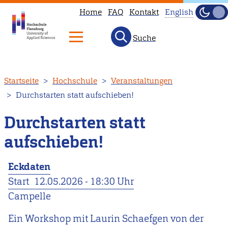
Home
FAQ
Kontakt
English
Dunke
Hell
Suche
This
page
is
Direkt
Startseite
Hochschule
Veranstaltungen
not
zum
Durchstarten statt aufschieben!
available
Inhalt
in
Durchstarten statt
English.
aufschieben!
Head
to
Eckdaten
our
Start
12.05.2026 - 18:30 Uhr
English
Campelle
main
page
Ein Workshop mit Laurin Schaefgen von der
instead.