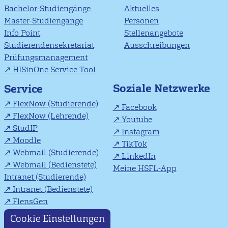
Bachelor-Studiengänge
Aktuelles
Master-Studiengänge
Personen
Info Point
Stellenangebote
Studierendensekretariat
Ausschreibungen
Prüfungsmanagement
HISinOne Service Tool
Soziale Netzwerke
Service
FlexNow (Studierende)
Facebook
FlexNow (Lehrende)
Youtube
StudIP
Instagram
Moodle
TikTok
Webmail (Studierende)
LinkedIn
Webmail (Bedienstete)
Meine HSFL-App
Intranet (Studierende)
Intranet (Bedienstete)
FlensGen
Cookie Einstellungen