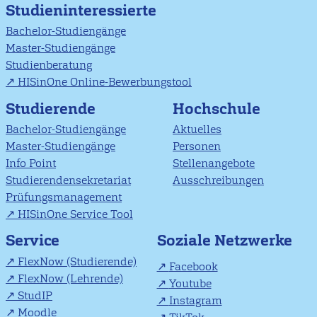
Studieninteressierte
Bachelor-Studiengänge
Master-Studiengänge
Studienberatung
HISinOne Online-Bewerbungstool
Studierende
Hochschule
Bachelor-Studiengänge
Aktuelles
Master-Studiengänge
Personen
Info Point
Stellenangebote
Studierendensekretariat
Ausschreibungen
Prüfungsmanagement
HISinOne Service Tool
Soziale Netzwerke
Service
FlexNow (Studierende)
Facebook
FlexNow (Lehrende)
Youtube
StudIP
Instagram
Moodle