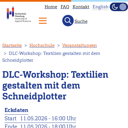
Home
FAQ
Kontakt
English
Dunke
Hell
Suche
This
page
is
Direkt
Startseite
Hochschule
Veranstaltungen
not
zum
DLC-Workshop: Textilien gestalten mit dem
available
Inhalt
Schneidplotter
in
English.
DLC-Workshop: Textilien
Head
gestalten mit dem
to
Schneidplotter
our
English
Eckdaten
main
Start
11.05.2026 - 16:00 Uhr
page
Ende
11.05.2026 - 18:00 Uhr
instead.