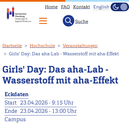
Home
FAQ
Kontakt
English
Dunke
Hell
Suche
This
page
is
Direkt
Startseite
Hochschule
Veranstaltungen
not
zum
Girls' Day: Das aha-Lab - Wasserstoff mit aha-Effekt
available
Inhalt
in
Girls' Day: Das aha-Lab -
English.
Wasserstoff mit aha-Effekt
Head
to
Eckdaten
our
Start
23.04.2026 - 9:15 Uhr
English
Ende
23.04.2026 - 13:00 Uhr
main
Campus
page
instead.