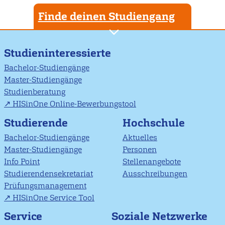
Finde deinen Studiengang
Studieninteressierte
Bachelor-Studiengänge
Master-Studiengänge
Studienberatung
HISinOne Online-Bewerbungstool
Studierende
Hochschule
Bachelor-Studiengänge
Aktuelles
Master-Studiengänge
Personen
Info Point
Stellenangebote
Studierendensekretariat
Ausschreibungen
Prüfungsmanagement
HISinOne Service Tool
Soziale Netzwerke
Service