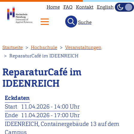
Home
FAQ
Kontakt
English
Dunke
Hell
Suche
Direkt
Startseite
Hochschule
Veranstaltungen
zum
ReparaturCafé im IDEENREICH
Inhalt
ReparaturCafé im
IDEENREICH
Eckdaten
Start
11.04.2026 - 14:00 Uhr
Ende
11.04.2026 - 17:00 Uhr
IDEENREICH, Containergebäude 13 auf dem
Campus