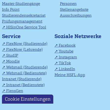
Master-Studiengänge
Personen
Info Point
Stellenangebote
Studierendensekretariat
Ausschreibungen
Prüfungsmanagement
HISinOne Service Tool
Soziale Netzwerke
Service
FlexNow (Studierende)
Facebook
FlexNow (Lehrende)
Youtube
StudIP
Instagram
Moodle
TikTok
Webmail (Studierende)
LinkedIn
Webmail (Bedienstete)
Meine HSFL-App
Intranet (Studierende)
Intranet (Bedienstete)
FlensGen
Cookie Einstellungen