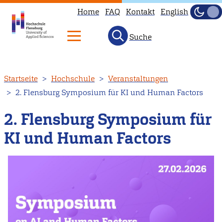
Home
FAQ
Kontakt
English
Dunke
Hell
Suche
Direkt
Startseite
Hochschule
Veranstaltungen
zum
2. Flensburg Symposium für KI und Human Factors
Inhalt
2. Flensburg Symposium für
KI und Human Factors