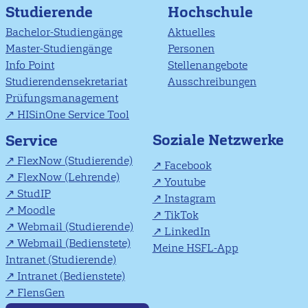
Studierende
Hochschule
Bachelor-Studiengänge
Aktuelles
Master-Studiengänge
Personen
Info Point
Stellenangebote
Studierendensekretariat
Ausschreibungen
Prüfungsmanagement
HISinOne Service Tool
Soziale Netzwerke
Service
FlexNow (Studierende)
Facebook
FlexNow (Lehrende)
Youtube
StudIP
Instagram
Moodle
TikTok
Webmail (Studierende)
LinkedIn
Webmail (Bedienstete)
Meine HSFL-App
Intranet (Studierende)
Intranet (Bedienstete)
FlensGen