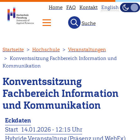
Home
FAQ
Kontakt
English
Dunke
Hell
Suche
This
page
is
Direkt
Startseite
Hochschule
Veranstaltungen
not
zum
Konventssitzung Fachbereich Information und
available
Inhalt
Kommunikation
in
English.
Konventssitzung
Head
Fachbereich Information
to
und Kommunikation
our
English
Eckdaten
main
Start
14.01.2026 - 12:15 Uhr
page
Hybride Veranstaltung (Präsenz und WebEx)
instead.