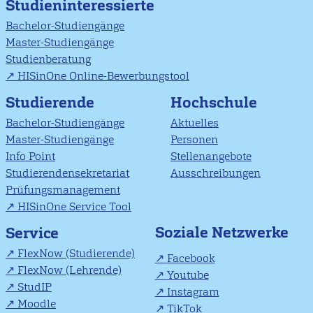
Studieninteressierte
Bachelor-Studiengänge
Master-Studiengänge
Studienberatung
HISinOne Online-Bewerbungstool
Studierende
Hochschule
Bachelor-Studiengänge
Aktuelles
Master-Studiengänge
Personen
Info Point
Stellenangebote
Studierendensekretariat
Ausschreibungen
Prüfungsmanagement
HISinOne Service Tool
Soziale Netzwerke
Service
FlexNow (Studierende)
Facebook
FlexNow (Lehrende)
Youtube
StudIP
Instagram
Moodle
TikTok