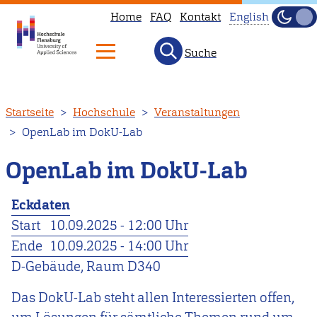
Home
FAQ
Kontakt
English
Dunke
Hell
Suche
This
page
is
Direkt
Startseite
Hochschule
Veranstaltungen
not
zum
OpenLab im DokU-Lab
available
Inhalt
in
OpenLab im DokU-Lab
English.
Head
Eckdaten
to
Start
10.09.2025 - 12:00 Uhr
our
Ende
10.09.2025 - 14:00 Uhr
English
D-Gebäude, Raum D340
main
page
Das DokU-Lab steht allen Interessierten offen,
instead.