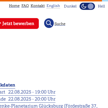
Home
FAQ
Kontakt
English
Dunkel
Hell
This
Jetzt bewerben
Suche
page
is
not
available
in
English.
Head
to
our
ckdaten
English
art
22.08.2025 - 19:00 Uhr
main
nde
22.08.2025 - 20:00 Uhr
page
nke-Planetarium Glücksburg (Fördestraße 37,
instead.