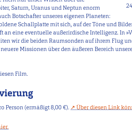
24
piter, Saturn, Uranus und Neptun enorm
 auch Botschafter unseres eigenen Planeten:
goldene Schallplatte mit sich, auf der Töne und Bilde
t an eine eventuelle außerirdische Intelligenz. In »
eiten wir die beiden Raumsonden auf ihrem Flug un
h neuere Missionen über den äußeren Bereich unse
diesen Film.
rvierung
ro Person (ermäßigt 8,00 €).
Über diesen Link könn
ier.