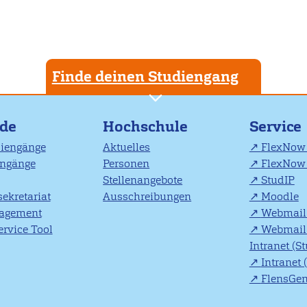
Finde deinen Studiengang
nde
Hochschule
Service
diengänge
Aktuelles
FlexNow 
engänge
Personen
FlexNow 
Stellenangebote
StudIP
ekretariat
Ausschreibungen
Moodle
agement
Webmail 
rvice Tool
Webmail 
Intranet (S
Intranet 
FlensGe