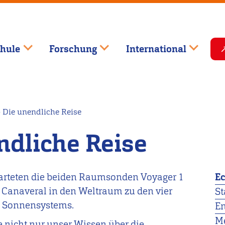
hule
Forschung
International
Die unendliche Reise
dliche Reise
arteten die beiden Raumsonden Voyager 1
E
 Canaveral in den Weltraum zu den vier
St
s Sonnensystems.
E
Me
e nicht nur unser Wissen über die