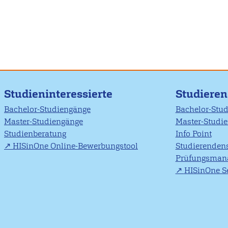
Studieninteressierte
Studiere
Bachelor-Studiengänge
Bachelor-Stu
Master-Studiengänge
Master-Studi
Studienberatung
Info Point
HISinOne Online-Bewerbungstool
Studierendens
Prüfungsman
HISinOne Se