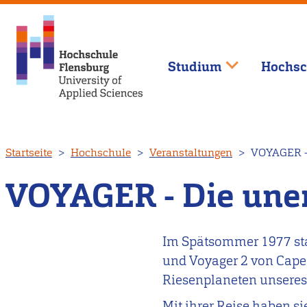
Studium
Hochsc
Direkt
Startseite
Hochschule
Veranstaltungen
VOYAGER - 
zum
Inhalt
VOYAGER - Die unen
Im Spätsommer 1977 st
und Voyager 2 von Cape
Riesenplaneten unsere
Mit ihrer Reise haben si