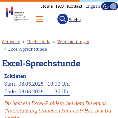
Home
FAQ
Kontakt
English
Dunke
Hell
Suche
This
page
is
Direkt
Startseite
Hochschule
Veranstaltungen
not
zum
Excel-Sprechstunde
available
Inhalt
in
Excel-Sprechstunde
English.
Head
Eckdaten
to
Start
08.05.2025 - 10:00 Uhr
our
Ende
08.05.2025 - 11:30 Uhr
English
main
Du hast ein Excel-Problem, bei dem Du etwas
page
Unterstützung brauchen könntest? Hier bist Du
instead.