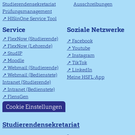
Studierendensekretariat
Ausschreibungen
Prüfungsmanagement
HISinOne Service Tool
Soziale Netzwerke
Service
FlexNow (Studierende)
Facebook
FlexNow (Lehrende)
Youtube
StudIP
Instagram
Moodle
TikTok
Webmail (Studierende)
LinkedIn
Webmail (Bedienstete)
Meine HSFL-App
Intranet (Studierende)
Intranet (Bedienstete)
FlensGen
Cookie Einstellungen
Studierendensekretariat