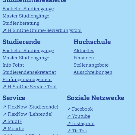
Bachelor-Studiengänge
Master-Studiengänge
Studienberatung
HISinOne Online-Bewerbungstool
Studierende
Hochschule
Bachelor-Studiengänge
Aktuelles
Master-Studiengänge
Personen
Info Point
Stellenangebote
Studierendensekretariat
Ausschreibungen
Prüfungsmanagement
HISinOne Service Tool
Soziale Netzwerke
Service
FlexNow (Studierende)
Facebook
FlexNow (Lehrende)
Youtube
StudIP
Instagram
Moodle
TikTok