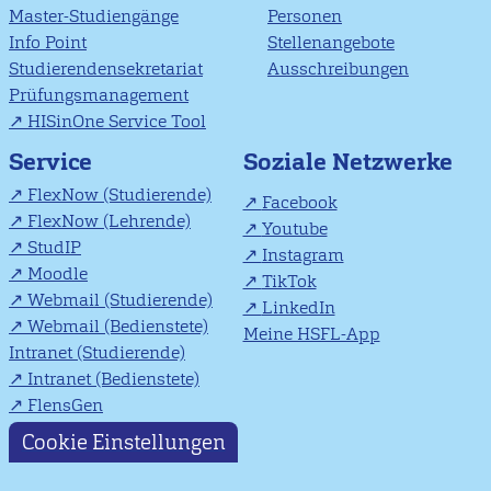
Master-Studiengänge
Personen
Info Point
Stellenangebote
Studierendensekretariat
Ausschreibungen
Prüfungsmanagement
HISinOne Service Tool
Soziale Netzwerke
Service
FlexNow (Studierende)
Facebook
FlexNow (Lehrende)
Youtube
StudIP
Instagram
Moodle
TikTok
Webmail (Studierende)
LinkedIn
Webmail (Bedienstete)
Meine HSFL-App
Intranet (Studierende)
Intranet (Bedienstete)
FlensGen
Cookie Einstellungen