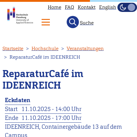
Home
FAQ
Kontakt
English
Dunke
Hell
Suche
Direkt
Startseite
Hochschule
Veranstaltungen
zum
ReparaturCafé im IDEENREICH
Inhalt
ReparaturCafé im
IDEENREICH
Eckdaten
Start
11.10.2025 - 14:00 Uhr
Ende
11.10.2025 - 17:00 Uhr
IDEENREICH, Containergebäude 13 auf dem
Campus