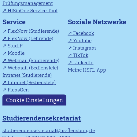
Prüfungsmanagement
HISinOne Service Tool
Soziale Netzwerke
Service
FlexNow (Studierende)
Facebook
FlexNow (Lehrende)
Youtube
StudIP
Instagram
Moodle
TikTok
Webmail (Studierende)
LinkedIn
Webmail (Bedienstete)
Meine HSFL-App
Intranet (Studierende)
Intranet (Bedienstete)
FlensGen
Cookie Einstellungen
Studierendensekretariat
studierendensekretariat@hs-flensburg.de