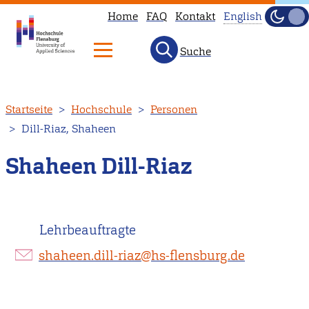
Home
FAQ
Kontakt
English
Dunke
Hell
Suche
This
page
is
Direkt
Startseite
Hochschule
Personen
not
zum
Dill-Riaz, Shaheen
available
Inhalt
in
Shaheen Dill-Riaz
English.
Head
to
Lehrbeauftragte
our
English
shaheen.dill-riaz@hs-flensburg.de
main
page
instead.