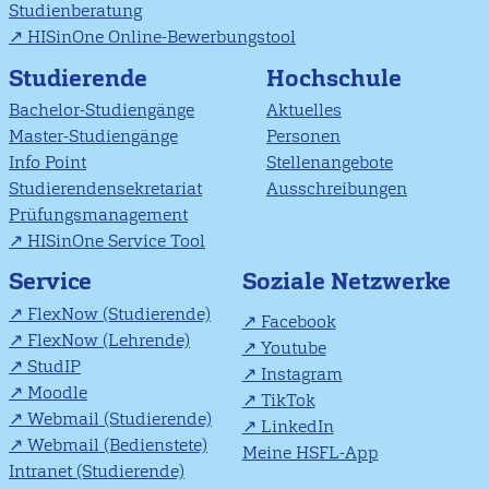
Studienberatung
HISinOne Online-Bewerbungstool
Studierende
Hochschule
Bachelor-Studiengänge
Aktuelles
Master-Studiengänge
Personen
Info Point
Stellenangebote
Studierendensekretariat
Ausschreibungen
Prüfungsmanagement
HISinOne Service Tool
Soziale Netzwerke
Service
FlexNow (Studierende)
Facebook
FlexNow (Lehrende)
Youtube
StudIP
Instagram
Moodle
TikTok
Webmail (Studierende)
LinkedIn
Webmail (Bedienstete)
Meine HSFL-App
Intranet (Studierende)