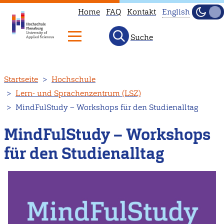
Home
FAQ
Kontakt
English
Dunke
Hell
Suche
This
page
is
Direkt
Startseite
Hochschule
not
zum
Lern- und Sprachenzentrum (LSZ)
available
Inhalt
MindFulStudy – Workshops für den Studienalltag
in
English.
MindFulStudy – Workshops
Head
für den Studienalltag
to
our
English
main
page
instead.