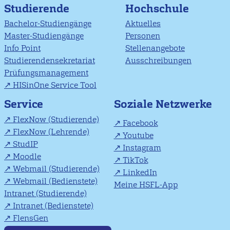
Studierende
Hochschule
Bachelor-Studiengänge
Aktuelles
Master-Studiengänge
Personen
Info Point
Stellenangebote
Studierendensekretariat
Ausschreibungen
Prüfungsmanagement
HISinOne Service Tool
Soziale Netzwerke
Service
FlexNow (Studierende)
Facebook
FlexNow (Lehrende)
Youtube
StudIP
Instagram
Moodle
TikTok
Webmail (Studierende)
LinkedIn
Webmail (Bedienstete)
Meine HSFL-App
Intranet (Studierende)
Intranet (Bedienstete)
FlensGen