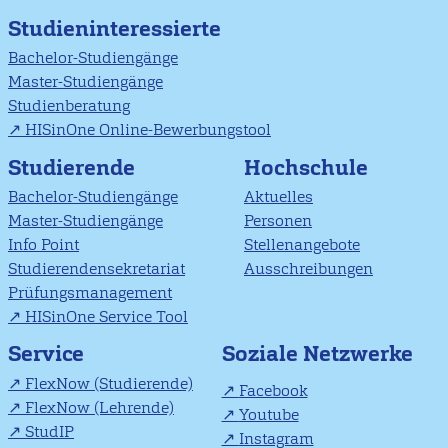
Studieninteressierte
Bachelor-Studiengänge
Master-Studiengänge
Studienberatung
HISinOne Online-Bewerbungstool
Studierende
Hochschule
Bachelor-Studiengänge
Aktuelles
Master-Studiengänge
Personen
Info Point
Stellenangebote
Studierendensekretariat
Ausschreibungen
Prüfungsmanagement
HISinOne Service Tool
Soziale Netzwerke
Service
FlexNow (Studierende)
Facebook
FlexNow (Lehrende)
Youtube
StudIP
Instagram