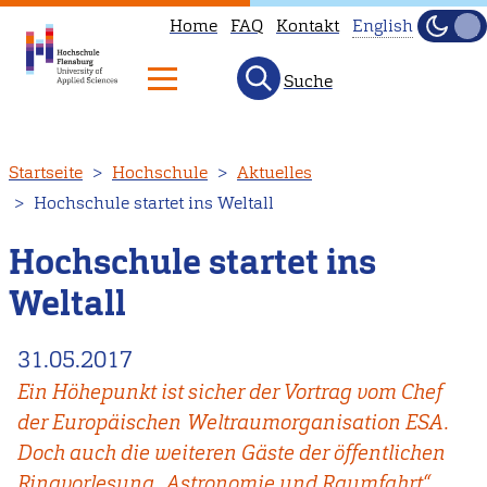
Home
FAQ
Kontakt
English
Dunke
Hell
Suche
This
page
is
Direkt
Startseite
Hochschule
Aktuelles
not
zum
Hochschule startet ins Weltall
available
Inhalt
in
Hochschule startet ins
English.
Weltall
Head
to
31.05.2017
our
Ein Höhepunkt ist sicher der Vortrag vom Chef
English
der Europäischen Weltraumorganisation ESA.
main
Doch auch die weiteren Gäste der öffentlichen
page
Ringvorlesung „Astronomie und Raumfahrt“
instead.