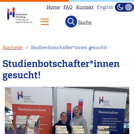
Home
FAQ
Kontakt
English
Dunke
Hell
Suche
This
page
is
Direkt
Startseite
Studienbotschafter*innen gesucht!
not
zum
available
Inhalt
Studienbotschafter*innen
in
gesucht!
English.
Head
to
our
English
main
page
instead.