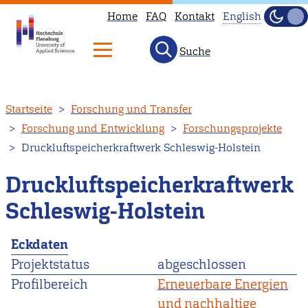
Home
FAQ
Kontakt
English
Dunke
Hell
Suche
This
page
is
Direkt
Startseite
Forschung und Transfer
not
zum
Forschung und Entwicklung
Forschungsprojekte
available
Inhalt
Druckluftspeicherkraftwerk Schleswig-Holstein
in
English.
Druckluftspeicherkraftwerk
Head
Schleswig-Holstein
to
our
Eckdaten
English
Projektstatus
abgeschlossen
main
Profilbereich
Erneuerbare Energien
page
und nachhaltige
instead.