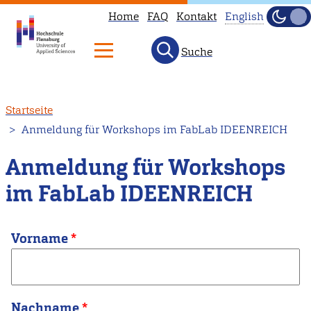
Home
FAQ
Kontakt
English
Dunke
Hell
Suche
This
page
is
Direkt
Startseite
not
zum
Anmeldung für Workshops im FabLab IDEENREICH
available
Inhalt
in
Anmeldung für Workshops
English.
im FabLab IDEENREICH
Head
to
our
Vorname
English
main
page
Nachname
instead.