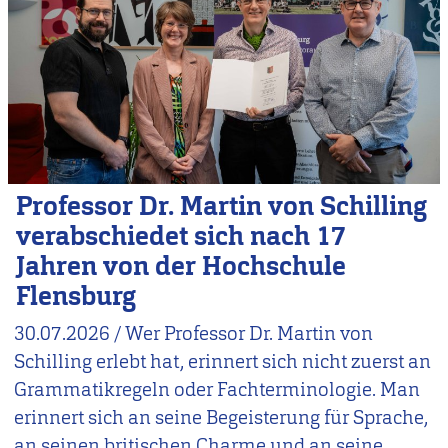
Professor Dr. Martin von Schilling
verabschiedet sich nach 17
Jahren von der Hochschule
Flensburg
30.07.2026
/
Wer Professor Dr. Martin von
Schilling erlebt hat, erinnert sich nicht zuerst an
Grammatikregeln oder Fachterminologie. Man
erinnert sich an seine Begeisterung für Sprache,
an seinen britischen Charme und an seine