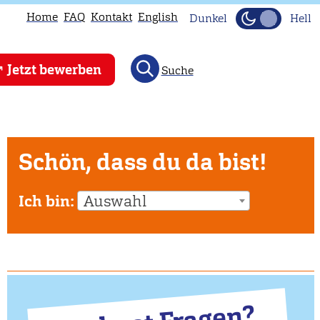
Home
FAQ
Kontakt
English
Dunkel
Hell
Jetzt bewerben
Suche
Schön, dass du da bist!
Ich bin:
Auswahl