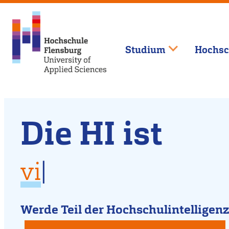
Studium
Hochsc
Willkommen
Direkt
Die HI ist
zum
an
Inhalt
vielfältig
der
für
|
für Dich da
Hochschule
kreativ
Werde Teil der Hochschulintelligenz