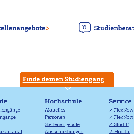
tellenangebote
Studienbera
Finde deinen Studiengang
nde
Hochschule
Service
diengänge
Aktuelles
FlexNow 
engänge
Personen
FlexNow 
Stellenangebote
StudIP
ekretariat
Ausschreibungen
Moodle