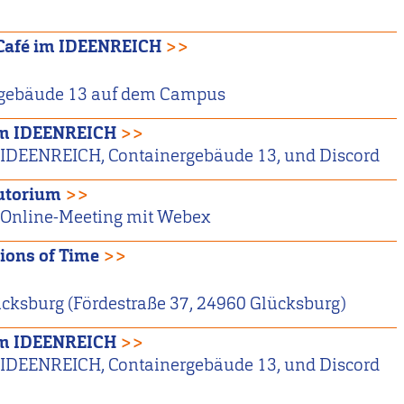
Café im IDEENREICH
>>
gebäude 13 auf dem Campus
im IDEENREICH
>>
IDEENREICH, Containergebäude 13, und Discord
utorium
>>
Online-Meeting mit Webex
ions of Time
>>
ksburg (Fördestraße 37, 24960 Glücksburg)
im IDEENREICH
>>
IDEENREICH, Containergebäude 13, und Discord