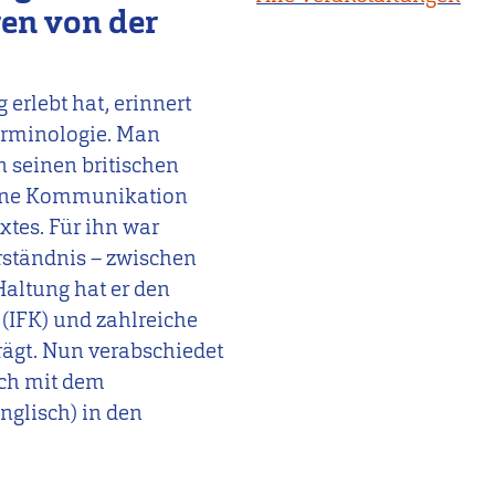
ren von der
 erlebt hat, erinnert
erminologie. Man
n seinen britischen
gene Kommunikation
xtes. Für ihn war
rständnis – zwischen
altung hat er den
IFK) und zahlreiche
rägt. Nun verabschiedet
sch mit dem
glisch) in den