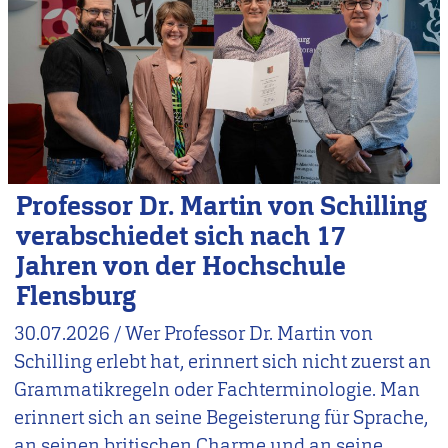
Professor Dr. Martin von Schilling
verabschiedet sich nach 17
Jahren von der Hochschule
Flensburg
30.07.2026
/
Wer Professor Dr. Martin von
Schilling erlebt hat, erinnert sich nicht zuerst an
Grammatikregeln oder Fachterminologie. Man
erinnert sich an seine Begeisterung für Sprache,
an seinen britischen Charme und an seine