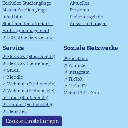
Bachelor-Studiengänge
Aktuelles
Master-Studiengänge
Personen
Info Point
Stellenangebote
Studierendensekretariat
Ausschreibungen
Prüfungsmanagement
HISinOne Service Tool
Soziale Netzwerke
Service
FlexNow (Studierende)
Facebook
FlexNow (Lehrende)
Youtube
StudIP
Instagram
Moodle
TikTok
Webmail (Studierende)
LinkedIn
Webmail (Bedienstete)
Meine HSFL-App
Intranet (Studierende)
Intranet (Bedienstete)
FlensGen
Cookie Einstellungen