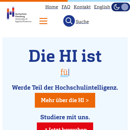
Home
FAQ
Kontakt
English
Dunke
Hell
Suche
Willkommen
Direkt
Die HI ist
zum
an
Inhalt
der
vielfältig
für D
|
Hochschule
für Dich da
Flensburg
Werde Teil der Hochschulintelligenz.
kreativ
Mehr über die HI >
Studiere mit uns.
Jetzt bewerben