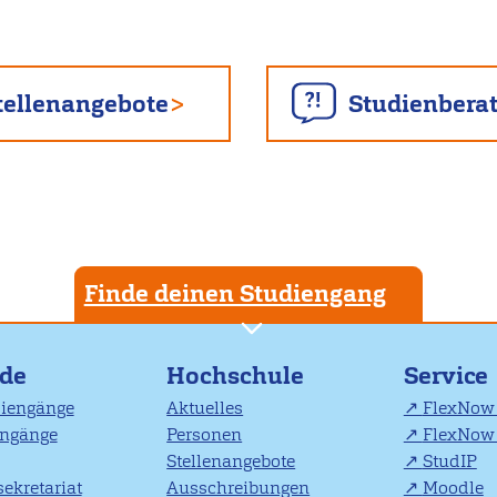
tellenangebote
Studienbera
Finde deinen Studiengang
nde
Hochschule
Service
diengänge
Aktuelles
FlexNow 
engänge
Personen
FlexNow 
Stellenangebote
StudIP
ekretariat
Ausschreibungen
Moodle