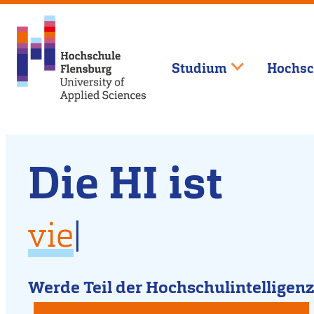
Studium
Hochsc
Willkommen
Direkt
Die HI ist
zum
an
Inhalt
vielfältig
der
fü
|
für Dich da
Hochschule
kreativ
Werde Teil der Hochschulintelligenz