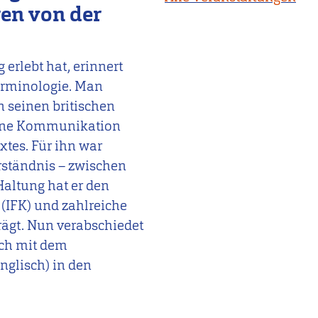
ren von der
 erlebt hat, erinnert
erminologie. Man
n seinen britischen
gene Kommunikation
xtes. Für ihn war
rständnis – zwischen
altung hat er den
IFK) und zahlreiche
rägt. Nun verabschiedet
sch mit dem
glisch) in den