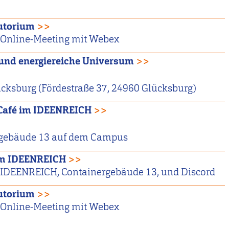
utorium
>>
Online-Meeting mit Webex
 und energiereiche Universum
>>
ksburg (Fördestraße 37, 24960 Glücksburg)
Café im IDEENREICH
>>
gebäude 13 auf dem Campus
im IDEENREICH
>>
IDEENREICH, Containergebäude 13, und Discord
utorium
>>
Online-Meeting mit Webex