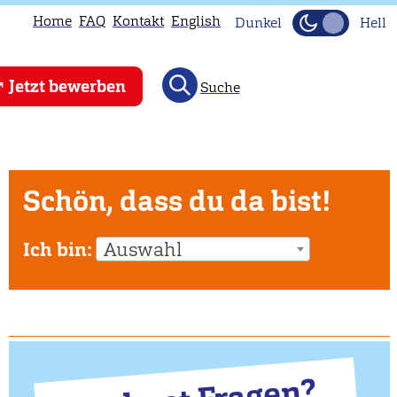
Home
FAQ
Kontakt
English
Dunkel
Hell
Jetzt bewerben
Suche
Schön, dass du da bist!
Ich bin:
Auswahl