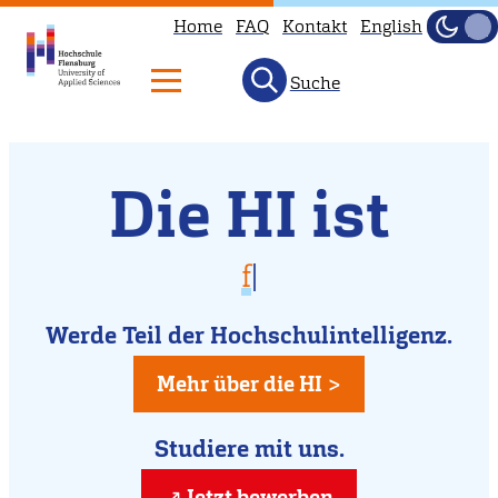
Home
FAQ
Kontakt
English
Dunke
Hell
Suche
Willkommen
Direkt
Die HI ist
zum
an
Inhalt
der
vielfältig
für D
|
Hochschule
für Dich da
Flensburg
Werde Teil der Hochschulintelligenz.
kreativ
Mehr über die HI >
Studiere mit uns.
Jetzt bewerben