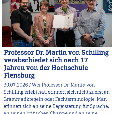
Professor Dr. Martin von Schilling
verabschiedet sich nach 17
Jahren von der Hochschule
Flensburg
30.07.2026
/
Wer Professor Dr. Martin von
Schilling erlebt hat, erinnert sich nicht zuerst an
Grammatikregeln oder Fachterminologie. Man
erinnert sich an seine Begeisterung für Sprache,
an seinen britischen Charme und an seine