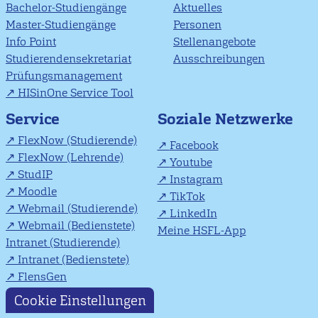
Bachelor-Studiengänge
Aktuelles
Master-Studiengänge
Personen
Info Point
Stellenangebote
Studierendensekretariat
Ausschreibungen
Prüfungsmanagement
HISinOne Service Tool
Soziale Netzwerke
Service
FlexNow (Studierende)
Facebook
FlexNow (Lehrende)
Youtube
StudIP
Instagram
Moodle
TikTok
Webmail (Studierende)
LinkedIn
Webmail (Bedienstete)
Meine HSFL-App
Intranet (Studierende)
Intranet (Bedienstete)
FlensGen
Cookie Einstellungen