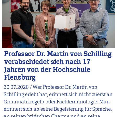
Professor Dr. Martin von Schilling
verabschiedet sich nach 17
Jahren von der Hochschule
Flensburg
30.07.2026
/
Wer Professor Dr. Martin von
Schilling erlebt hat, erinnert sich nicht zuerst an
Grammatikregeln oder Fachterminologie. Man
erinnert sich an seine Begeisterung für Sprache,
an seinen britischen Charme und an seine