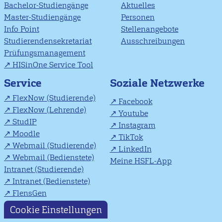
Bachelor-Studiengänge
Aktuelles
Master-Studiengänge
Personen
Info Point
Stellenangebote
Studierendensekretariat
Ausschreibungen
Prüfungsmanagement
HISinOne Service Tool
Soziale Netzwerke
Service
FlexNow (Studierende)
Facebook
FlexNow (Lehrende)
Youtube
StudIP
Instagram
Moodle
TikTok
Webmail (Studierende)
LinkedIn
Webmail (Bedienstete)
Meine HSFL-App
Intranet (Studierende)
Intranet (Bedienstete)
FlensGen
Cookie Einstellungen