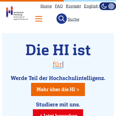
Home
FAQ
Kontakt
English
Dunke
Hell
Suche
Willkommen
Direkt
Die HI ist
zum
an
Inhalt
der
vielfältig
für Di
|
Hochschule
für Dich da
Flensburg
Werde Teil der Hochschulintelligenz.
kreativ
Mehr über die HI >
Studiere mit uns.
Jetzt bewerben