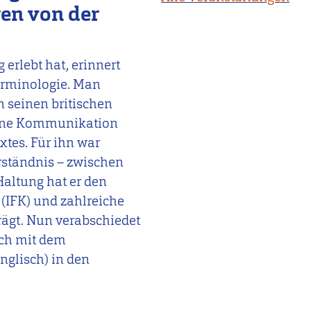
ren von der
 erlebt hat, erinnert
erminologie. Man
n seinen britischen
gene Kommunikation
xtes. Für ihn war
rständnis – zwischen
altung hat er den
IFK) und zahlreiche
rägt. Nun verabschiedet
sch mit dem
glisch) in den