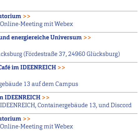
utorium
>>
Online-Meeting mit Webex
 und energiereiche Universum
>>
ksburg (Fördestraße 37, 24960 Glücksburg)
Café im IDEENREICH
>>
gebäude 13 auf dem Campus
im IDEENREICH
>>
IDEENREICH, Containergebäude 13, und Discord
utorium
>>
Online-Meeting mit Webex