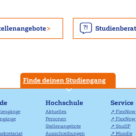
tellenangebote
Studienbera
Finde deinen Studiengang
nde
Hochschule
Service
diengänge
Aktuelles
FlexNow 
engänge
Personen
FlexNow 
Stellenangebote
StudIP
ekretariat
Ausschreibungen
Moodle