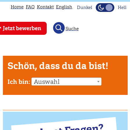
Home
FAQ
Kontakt
English
Dunkel
Hell
Jetzt bewerben
Suche
Schön, dass du da bist!
Ich bin:
Auswahl