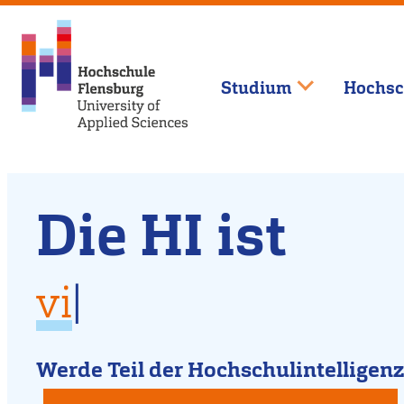
Studium
Hochsc
Willkommen
Direkt
Die HI ist
zum
an
Inhalt
vielfältig
der
für
|
für Dich da
Hochschule
kreativ
Werde Teil der Hochschulintelligenz