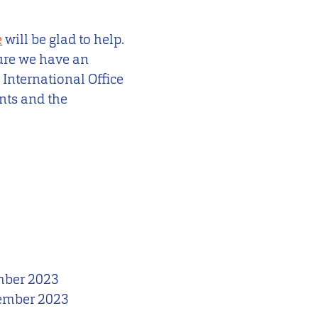
e
will be glad to help.
sure we have an
 International Office
nts and the
mber 2023
ember 2023