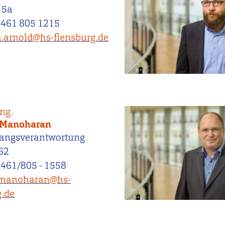
15a
0461 805 1215
.arnold@hs-flensburg.de
Ing.
 Manoharan
angsverantwortung
62
0461/805 - 1558
.manoharan@hs-
g.de