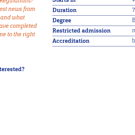
Regulations?
test news from
7
Duration
 and what
B
Degree
have completed
n
Restricted admission
e to the right
b
Accreditation
nterested?