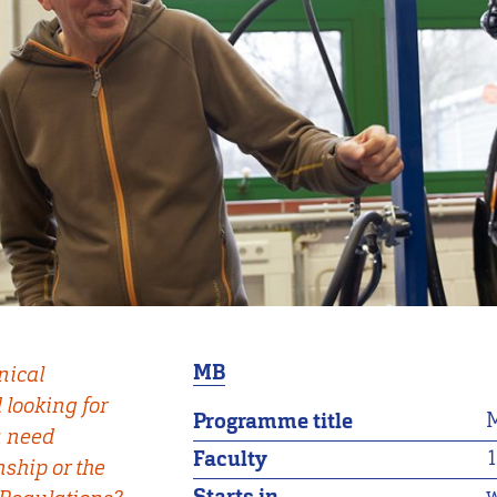
MB
nical
 looking for
M
Programme title
u need
Faculty
nship or the
w
Starts in