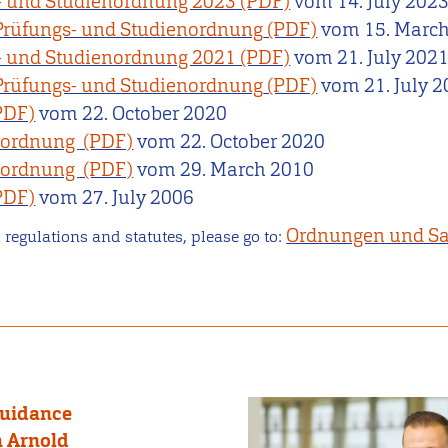
- und Studienordnung 2023
vom
14. July 202
Prüfungs- und Studienordnung
vom
15. Marc
- und Studienordnung 2021
vom
21. July 202
Prüfungs- und Studienordnung
vom
21. July 
vom
22. October 2020
enordnung
vom
22. October 2020
enordnung
vom
29. March 2010
vom
27. July 2006
Ordnungen und Sa
 regulations and statutes, please go to:
Guidance
 Arnold