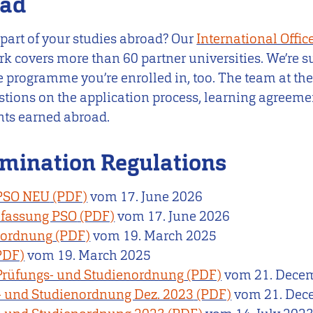
oad
 part of your studies abroad? Our
International Offic
rk covers more than 60 partner universities. We’re 
 programme you’re enrolled in, too. The team at the
stions on the application process, learning agreeme
ints earned abroad.
mination Regulations
 PSO NEU
vom
17. June 2026
ufassung PSO
vom
17. June 2026
nordnung
vom
19. March 2025
vom
19. March 2025
Prüfungs- und Studienordnung
vom
21. Dece
- und Studienordnung Dez. 2023
vom
21. Dec