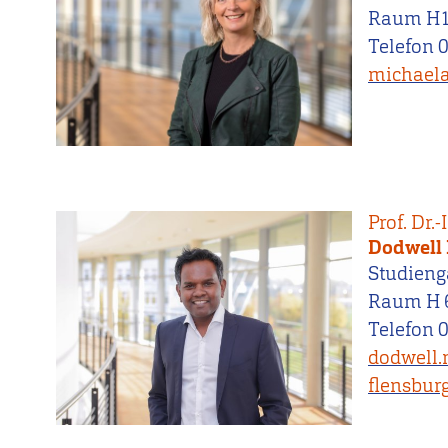
Raum H
Telefon 
michaela
Prof. Dr.-
Dodwell
Studieng
Raum H 
Telefon 
dodwell
flensbur