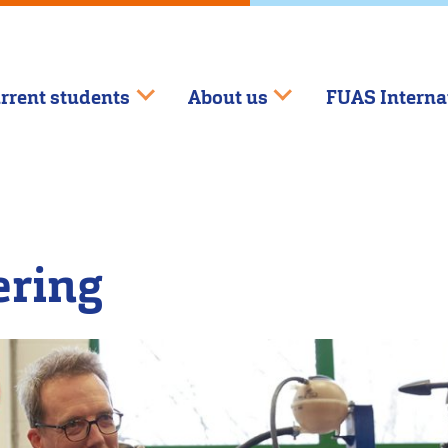
rrent students
About us
FUAS Interna
ering