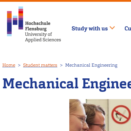
Study with us
Cu
Skip
Home
Student matters
Mechanical Engineering
to
main
Mechanical Engine
content